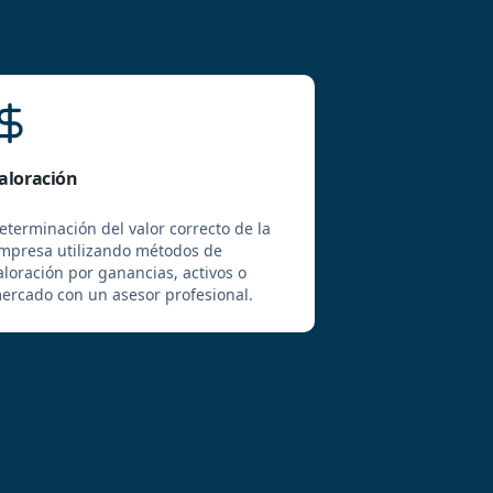
aloración
eterminación del valor correcto de la
mpresa utilizando métodos de
aloración por ganancias, activos o
ercado con un asesor profesional.