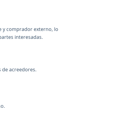
e y comprador externo, lo
partes interesadas.
s de acreedores.
so.