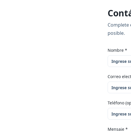
Cont
Complete e
posible.
Nombre
*
Correo elec
Teléfono (op
Mensaje
*