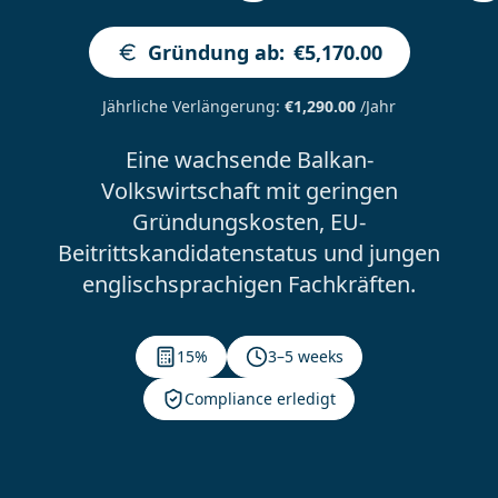
Gründung ab
:
€5,170.00
Jährliche Verlängerung
:
€1,290.00
/Jahr
Eine wachsende Balkan-
Volkswirtschaft mit geringen
Gründungskosten, EU-
Beitrittskandidatenstatus und jungen
englischsprachigen Fachkräften.
15%
3–5 weeks
Compliance erledigt