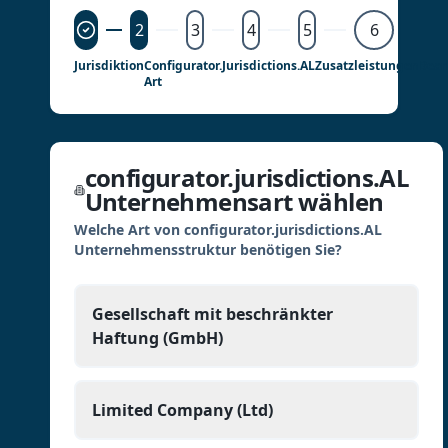
2
3
4
5
6
Jurisdiktion
Configurator.jurisdictions.AL
Zusatzleistungen
Bear
Art
configurator.jurisdictions.AL
Unternehmensart wählen
Welche Art von configurator.jurisdictions.AL
Unternehmensstruktur benötigen Sie?
Gesellschaft mit beschränkter
Haftung (GmbH)
Limited Company (Ltd)