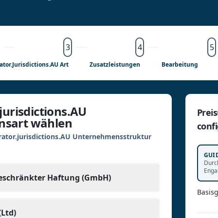
3
4
5
ator.jurisdictions.AU Art
Zusatzleistungen
Bearbeitung
jurisdictions.AU
Preis
sart wählen
confi
rator.jurisdictions.AU Unternehmensstruktur
GUI
Durch
Enga
beschränkter Haftung (GmbH)
Basis
Ltd)