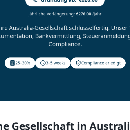
Jährliche Verlängerung
:
€276.00
/Jahr
Ihre Australia-Gesellschaft schlüsselfertig. Uns
kumentation, Bankvermittlung, Steueranmeldun
Compliance.
25–30%
3–5 weeks
Compliance erledigt
e Gesellschaft in Austral