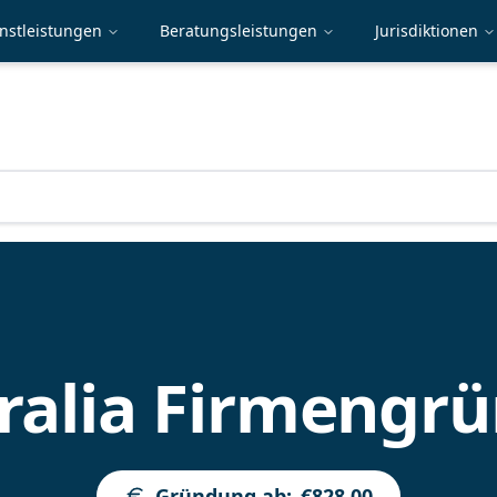
nstleistungen
Beratungsleistungen
Jurisdiktionen
ralia Firmengr
Gründung ab
:
€828.00