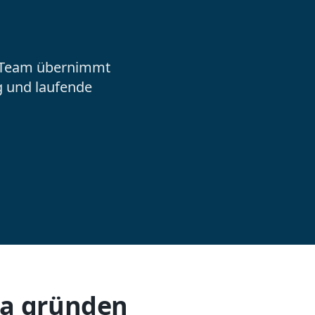
er Team übernimmt
g und laufende
ia gründen