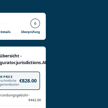
6
Details
Überprüfung
übersicht -
gurator.jurisdictions.AU
DE PRICE
€828.00
schnittliche
gementkosten
gründungsgebühr
-
€442.00