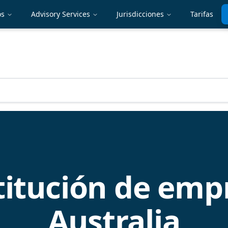
os
Advisory Services
Jurisdicciones
Tarifas
itución de emp
Australia