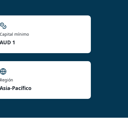
Capital mínimo
AUD 1
Región
Asia-Pacífico