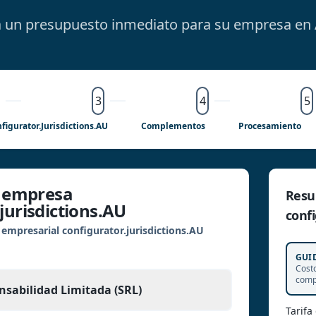
 un presupuesto inmediato para su empresa en A
3
4
5
figurator.jurisdictions.AU
Complementos
Procesamiento
e empresa
Resu
jurisdictions.AU
confi
 empresarial configurator.jurisdictions.AU
GUI
Cost
comp
nsabilidad Limitada (SRL)
Tarifa