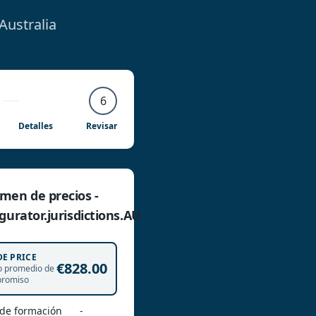
ustralia
6
Detalles
Revisar
men de precios -
gurator.jurisdictions.AU
DE PRICE
€828.00
o promedio de
romiso
 de formación
-