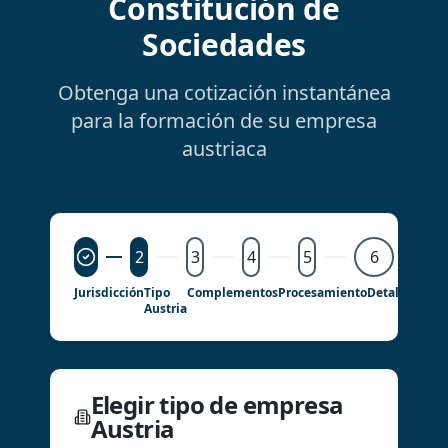
Constitución de
Sociedades
Obtenga una cotización instantánea
para la formación de su empresa
austriaca
2
3
4
5
6
Jurisdicción
Tipo
Complementos
Procesamiento
Detalles
Revis
Austria
Elegir tipo de empresa
Austria