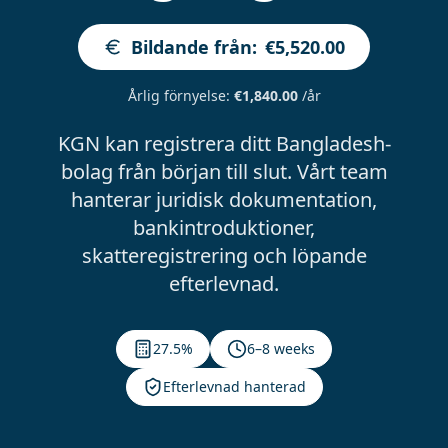
Bildande från
:
€5,520.00
Årlig förnyelse
:
€1,840.00
/år
KGN kan registrera ditt Bangladesh-
bolag från början till slut. Vårt team
hanterar juridisk dokumentation,
bankintroduktioner,
skatteregistrering och löpande
efterlevnad.
27.5%
6–8 weeks
Efterlevnad hanterad