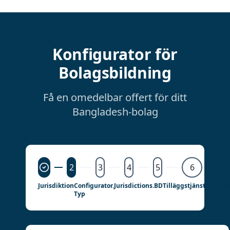
Konfigurator för
Bolagsbildning
Få en omedelbar offert för ditt
Bangladesh-bolag
2
3
4
5
6
Jurisdiktion
Configurator.jurisdictions.BD
Tilläggstjänster
Behan
Typ