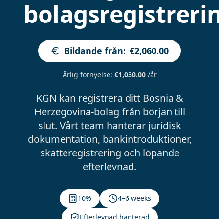
bolagsregistreri
Bildande från
:
€2,060.00
Årlig förnyelse
:
€1,030.00
/år
KGN kan registrera ditt Bosnia &
Herzegovina-bolag från början till
slut. Vårt team hanterar juridisk
dokumentation, bankintroduktioner,
skatteregistrering och löpande
efterlevnad.
10%
4–6 weeks
Efterlevnad hanterad