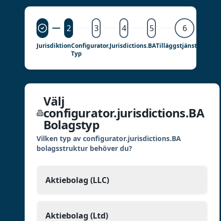
2
3
4
5
6
Jurisdiktion
Configurator.jurisdictions.BA
Tilläggstjänster
Behan
Typ
Välj
configurator.jurisdictions.BA
Bolagstyp
Vilken typ av configurator.jurisdictions.BA
bolagsstruktur behöver du?
Aktiebolag (LLC)
Aktiebolag (Ltd)