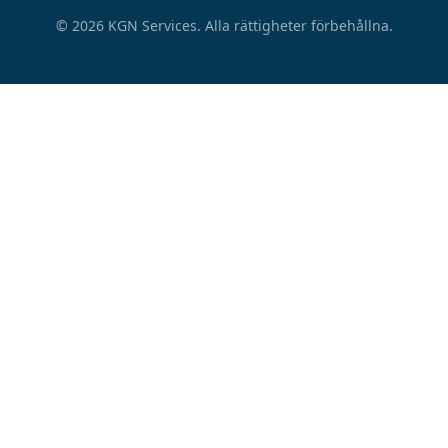
©
2026
KGN Services.
Alla rättigheter förbehållna.