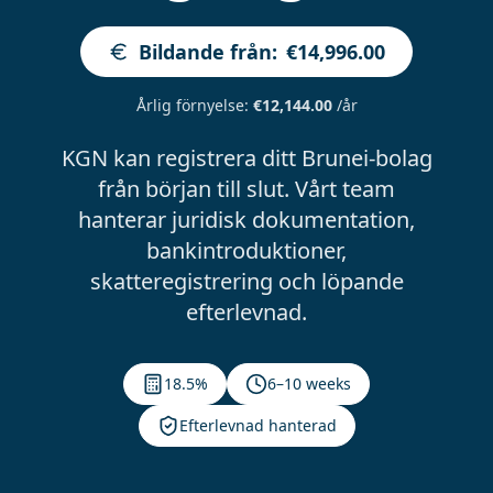
Bildande från
:
€14,996.00
Årlig förnyelse
:
€12,144.00
/år
KGN kan registrera ditt Brunei-bolag
från början till slut. Vårt team
hanterar juridisk dokumentation,
bankintroduktioner,
skatteregistrering och löpande
efterlevnad.
18.5%
6–10 weeks
Efterlevnad hanterad