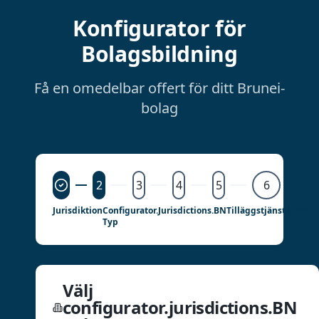
Konfigurator för
Bolagsbildning
Få en omedelbar offert för ditt Brunei-
bolag
2
3
4
5
6
Jurisdiktion
Configurator.jurisdictions.BN
Tilläggstjänster
Behan
Typ
Välj
configurator.jurisdictions.BN