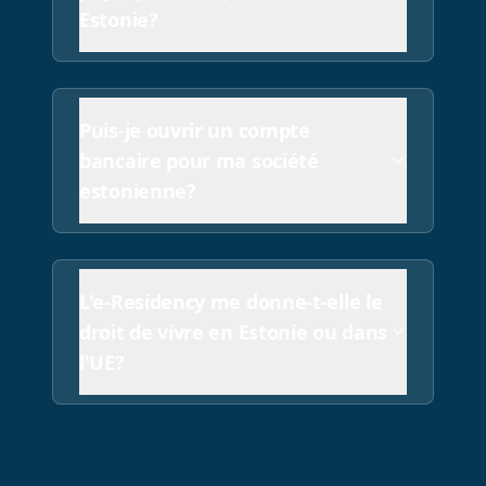
Estonie?
Puis-je ouvrir un compte
bancaire pour ma société
estonienne?
L'e-Residency me donne-t-elle le
droit de vivre en Estonie ou dans
l'UE?