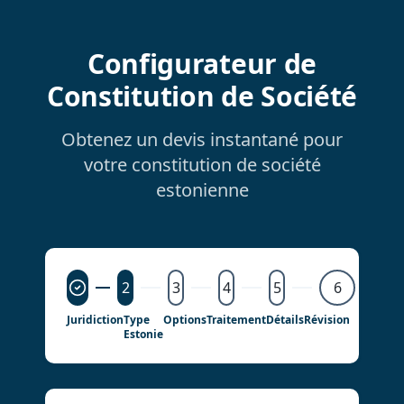
Configurateur de
Constitution de Société
Obtenez un devis instantané pour
votre constitution de société
estonienne
2
3
4
5
6
Juridiction
Type
Options
Traitement
Détails
Révision
Estonie