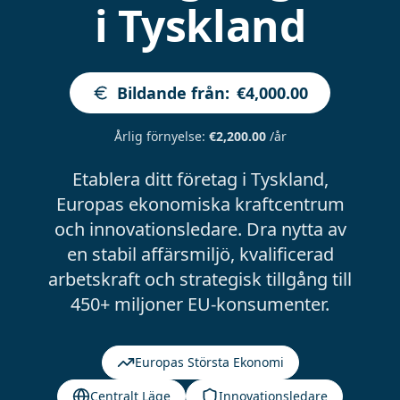
i Tyskland
Bildande från
:
€4,000.00
Årlig förnyelse
:
€2,200.00
/år
Etablera ditt företag i Tyskland,
Europas ekonomiska kraftcentrum
och innovationsledare. Dra nytta av
en stabil affärsmiljö, kvalificerad
arbetskraft och strategisk tillgång till
450+ miljoner EU-konsumenter.
Europas Största Ekonomi
Centralt Läge
Innovationsledare