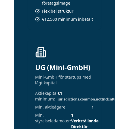
företagsimage
Flexibel struktur
€12.500 minimum inbetalt
UG (Mini-GmbH)
Mini-GmbH för startups med
lågt kapital
Aktiekapital
€1
minimum
:
jurisdictions.common.notInclInPrice
Min. aktieägare
:
1
Min.
1
styrelseledamöter
:
Verkställande
Direktör