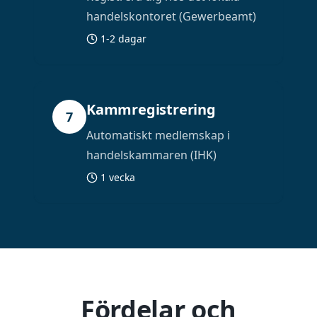
handelskontoret (Gewerbeamt)
1-2 dagar
Kammregistrering
7
Automatiskt medlemskap i
handelskammaren (IHK)
1 vecka
Fördelar och