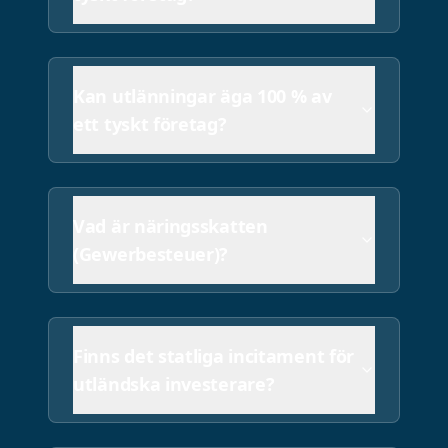
Vilka redovisnings- och eft
Tyska företag måste föra detaljerad bokföring enligt
Kan utlänningar äga 100 % av
ett tyskt företag?
Vad är näringsskatten
(Gewerbesteuer)?
Finns det statliga incitament för
utländska investerare?