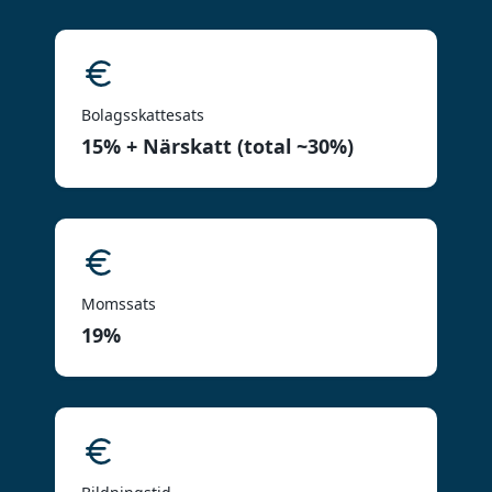
Bolagsskattesats
15% + Närskatt (total ~30%)
Momssats
19%