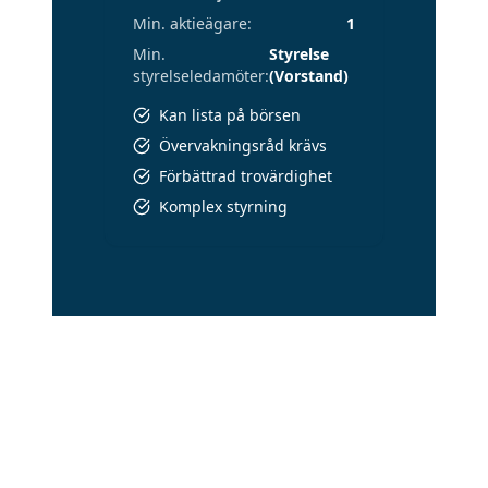
Min. aktieägare
:
1
Min.
Styrelse
styrelseledamöter
:
(Vorstand)
Kan lista på börsen
Övervakningsråd krävs
Förbättrad trovärdighet
Komplex styrning