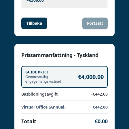
+
€500.00
Tillbaka
Fortsätt
Prissammanfattning - Tyskland
GUIDE PRICE
€4,000.00
Genomsnittlig
engagemangskostnad
Basbildningsavgift
-€442.00
Virtual Office (Annual)
€442.00
Totalt
€0.00