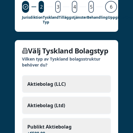
2
3
4
5
6
Jurisdiktion
Tyskland
Tilläggstjänster
Behandling
Uppgifter
Gra
Typ
Välj Tyskland Bolagstyp
Vilken typ av Tyskland bolagsstruktur
behöver du?
Aktiebolag (LLC)
Aktiebolag (Ltd)
Publikt Aktiebolag