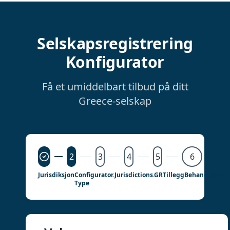
Selskapsregistrering
Konfigurator
Få et umiddelbart tilbud på ditt
Greece-selskap
2
3
4
5
6
Jurisdiksjon
Configurator.jurisdictions.GR
Tillegg
Behandling
Det
Type