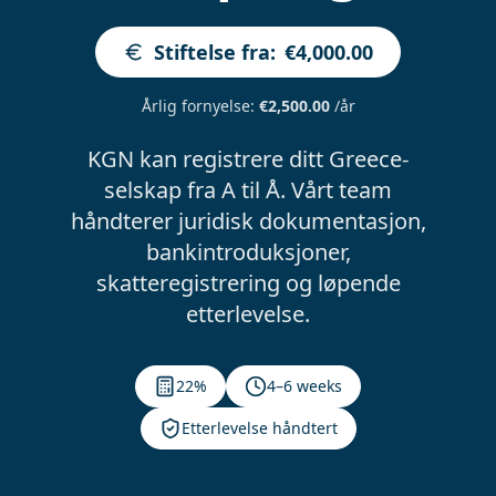
Stiftelse fra
:
€4,000.00
Årlig fornyelse
:
€2,500.00
/år
KGN kan registrere ditt Greece-
selskap fra A til Å. Vårt team
håndterer juridisk dokumentasjon,
bankintroduksjoner,
skatteregistrering og løpende
etterlevelse.
22%
4–6 weeks
Etterlevelse håndtert