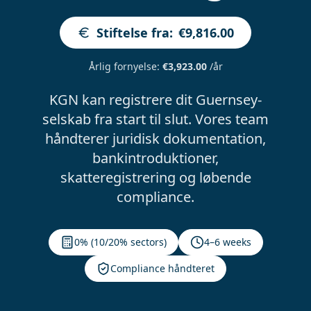
Stiftelse fra
:
€9,816.00
Årlig fornyelse
:
€3,923.00
/år
KGN kan registrere dit Guernsey-
selskab fra start til slut. Vores team
håndterer juridisk dokumentation,
bankintroduktioner,
skatteregistrering og løbende
compliance.
0% (10/20% sectors)
4–6 weeks
Compliance håndteret