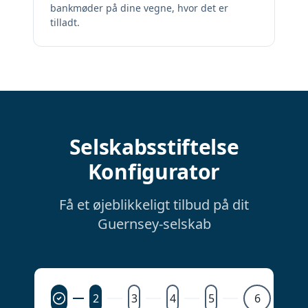
bankmøder på dine vegne, hvor det er
tilladt.
Selskabsstiftelse
Konfigurator
Få et øjeblikkeligt tilbud på dit
Guernsey-selskab
2
3
4
5
6