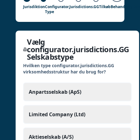
Jurisdiktion
Configurator.jurisdictions.GG
Tilkøb
Behandling
Deta
Type
Vælg
configurator.jurisdictions.GG
Selskabstype
Hvilken type configurator.jurisdictions.GG
virksomhedsstruktur har du brug for?
Anpartsselskab (ApS)
Limited Company (Ltd)
Aktieselskab (A/S)