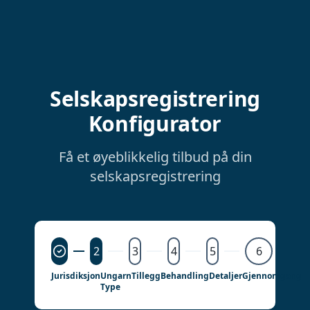
Selskapsregistrering
Konfigurator
Få et øyeblikkelig tilbud på din
selskapsregistrering
2
3
4
5
6
Jurisdiksjon
Ungarn
Tillegg
Behandling
Detaljer
Gjennomgang
Type