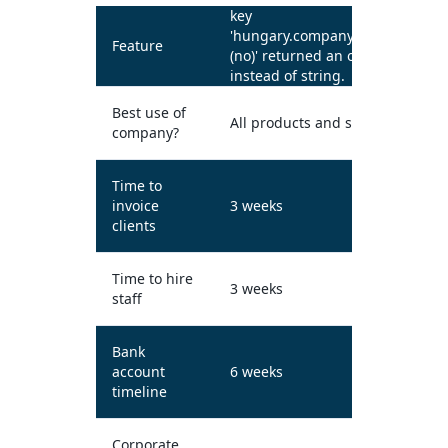
key
'hungary.companyTypes.kft
Feature
(no)' returned an object
instead of string.
Best use of
All products and services
company?
Time to
invoice
3 weeks
clients
Time to hire
3 weeks
staff
Bank
account
6 weeks
timeline
Corporate