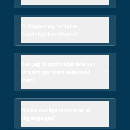
Er Ungarn egnet for e-
handelsvirksomheter?
Kan jeg få oppholdstillatelse i
Ungarn gjennom selskapet
mitt?
Hvilke statlige incentiver er
tilgjengelige?