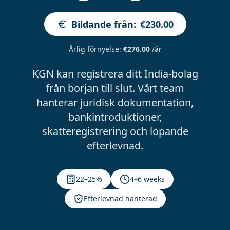
Bildande från
:
€230.00
Årlig förnyelse
:
€276.00
/år
KGN kan registrera ditt India-bolag
från början till slut. Vårt team
hanterar juridisk dokumentation,
bankintroduktioner,
skatteregistrering och löpande
efterlevnad.
22–25%
4–6 weeks
Efterlevnad hanterad