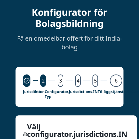
Konfigurator för
Bolagsbildning
Få en omedelbar offert för ditt India-
bolag
2
3
4
5
6
Jurisdiktion
Configurator.jurisdictions.IN
Tilläggstjänster
Behan
Typ
Välj
configurator.jurisdictions.IN