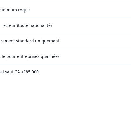
minimum requis
irecteur (toute nationalité)
trement standard uniquement
ble pour entreprises qualifiées
el sauf CA >£85.000
é Enregistrement Société Île 