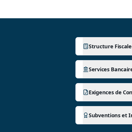
Structure Fiscal
Services Bancair
Exigences de Co
Subventions et I