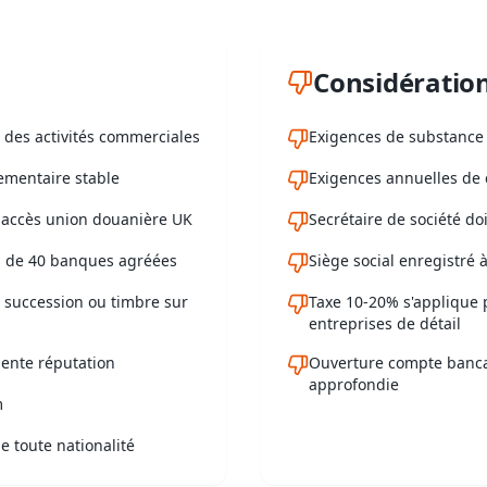
Considératio
t des activités commerciales
Exigences de substance 
ementaire stable
Exigences annuelles de 
accès union douanière UK
Secrétaire de société do
us de 40 banques agréées
Siège social enregistré à
e succession ou timbre sur
Taxe 10-20% s'applique 
entreprises de détail
lente réputation
Ouverture compte bancai
approfondie
m
e toute nationalité