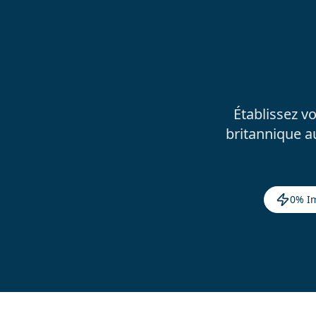
Établissez v
britannique au
0% Im