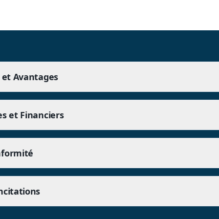
e et Avantages
es et Financiers
nformité
ncitations