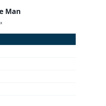
de Man
ux