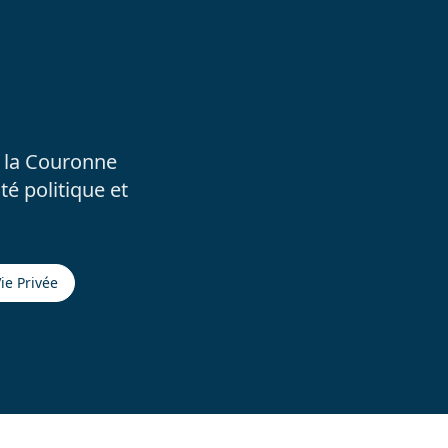
e la Couronne
é politique et
ie Privée