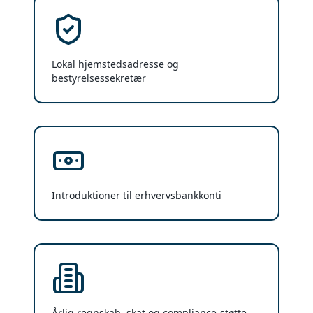
Lokal hjemstedsadresse og
bestyrelsessekretær
Introduktioner til erhvervsbankkonti
Årlig regnskab, skat og compliance-støtte