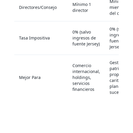
Mínimo 2
Mínimo 1
Directores/Consejo
miembros
director
del consejo
0% (salvo
0% (salvo
ingresos de
Tasa Impositiva
ingresos de
fuente
fuente Jersey)
Jersey)
Gestión
Comercio
patrimonial
internacional,
propósitos
Mejor Para
holdings,
caritativos,
servicios
planificació
financieros
sucesoria