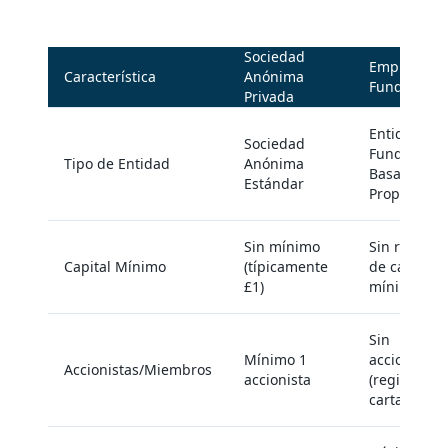
Sociedad
Empresa
Característica
Anónima
Fundaciona
Privada
Entidad
Sociedad
Fundaciona
Tipo de Entidad
Anónima
Basada en
Estándar
Propósito
Sin mínimo
Sin requisit
Capital Mínimo
(típicamente
de capital
£1)
mínimo
Sin
Mínimo 1
accionistas
Accionistas/Miembros
accionista
(regida por
carta)