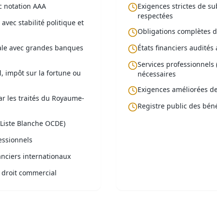
ec notation AAA
Exigences strictes de s
respectées
vec stabilité politique et
Obligations complètes d
iale avec grandes banques
États financiers audités
Services professionnels 
l, impôt sur la fortune ou
nécessaires
Exigences améliorées de
ar les traités du Royaume-
Registre public des béné
(Liste Blanche OCDE)
essionnels
anciers internationaux
e droit commercial