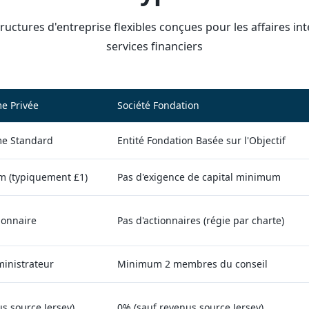
tructures d'entreprise flexibles conçues pour les affaires int
services financiers
e Privée
Société Fondation
me Standard
Entité Fondation Basée sur l'Objectif
m (typiquement £1)
Pas d'exigence de capital minimum
ionnaire
Pas d'actionnaires (régie par charte)
inistrateur
Minimum 2 membres du conseil
s source Jersey)
0% (sauf revenus source Jersey)