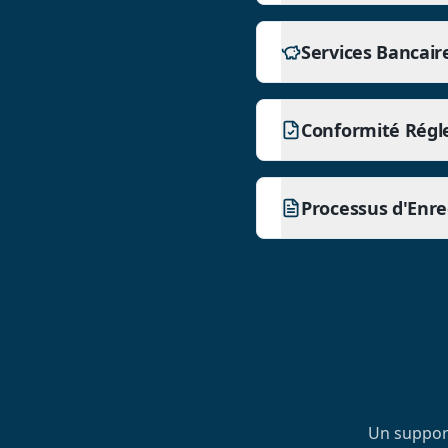
Services Bancair
Conformité Régl
Processus d'Enr
Un support