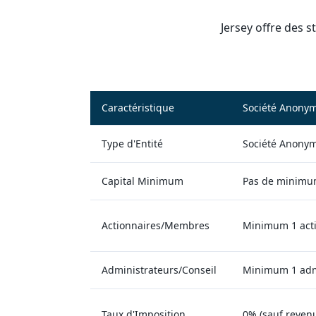
Jersey offre des s
Caractéristique
Société Anonym
Type d'Entité
Société Anony
Capital Minimum
Pas de minimu
Actionnaires/Membres
Minimum 1 act
Administrateurs/Conseil
Minimum 1 adm
Taux d'Imposition
0% (sauf revenu