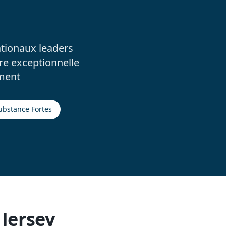
ationaux leaders
re exceptionnelle
ment
ubstance Fortes
 Jersey