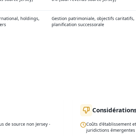
national, holdings,
Gestion patrimoniale, objectifs caritatifs,
iers
planification successorale
i Choisir Jersey pour Votre Ent
Considération
us de source non Jersey -
Coûts d'établissement et
juridictions émergentes