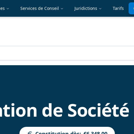
ces
Services de Conseil
Juridictions
Tarifs
ion de Société 
Constitution dès
:
€6,348.00