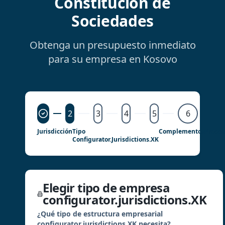
Constitución de
Sociedades
Obtenga un presupuesto inmediato
para su empresa en Kosovo
2
3
4
5
6
Jurisdicción
Tipo
Complementos
Proce
Configurator.jurisdictions.XK
Elegir tipo de empresa
configurator.jurisdictions.XK
¿Qué tipo de estructura empresarial
configurator.jurisdictions.XK necesita?