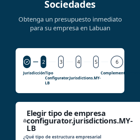
Sociedades
Obtenga un presupuesto inmediato
para su empresa en Labuan
2
3
4
5
6
Jurisdicción
Tipo
Complementos
Proce
Configurator.jurisdictions.MY-
LB
Elegir tipo de empresa
configurator.jurisdictions.MY-
LB
¿Qué tipo de estructura empresarial