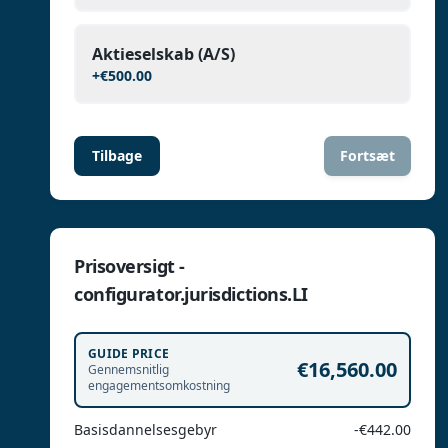
Aktieselskab (A/S)
+
€500.00
Tilbage
Fortsæt
Prisoversigt -
configurator.jurisdictions.LI
GUIDE PRICE
€16,560.00
Gennemsnitlig
engagementsomkostning
Basisdannelsesgebyr
-€442.00