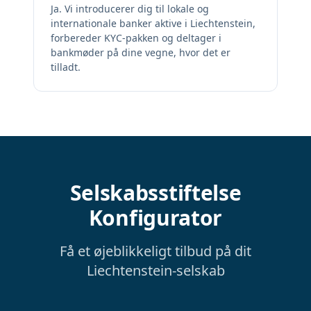
Ja. Vi introducerer dig til lokale og
internationale banker aktive i Liechtenstein,
forbereder KYC-pakken og deltager i
bankmøder på dine vegne, hvor det er
tilladt.
Selskabsstiftelse
Konfigurator
Få et øjeblikkeligt tilbud på dit
Liechtenstein-selskab