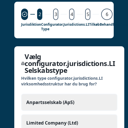
2
3
4
5
6
Jurisdiktion
Configurator.jurisdictions.LI
Tilkøb
Behandling
Deta
Type
Vælg
configurator.jurisdictions.LI
Selskabstype
Hvilken type configurator.jurisdictions.LI
virksomhedsstruktur har du brug for?
Anpartsselskab (ApS)
Limited Company (Ltd)