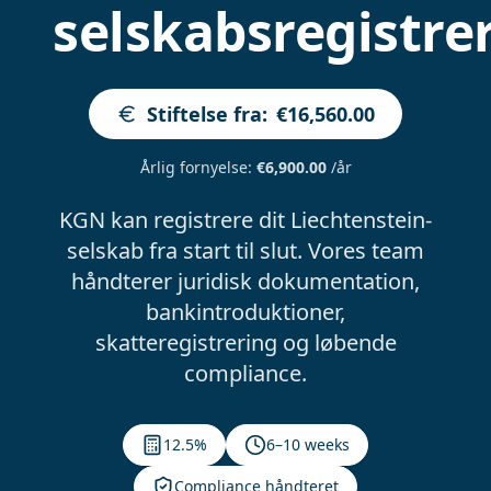
selskabsregistre
Stiftelse fra
:
€16,560.00
Årlig fornyelse
:
€6,900.00
/år
KGN kan registrere dit Liechtenstein-
selskab fra start til slut. Vores team
håndterer juridisk dokumentation,
bankintroduktioner,
skatteregistrering og løbende
compliance.
12.5%
6–10 weeks
Compliance håndteret