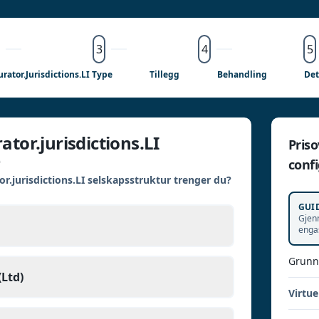
3
4
5
rator.jurisdictions.LI Type
Tillegg
Behandling
Det
ator.jurisdictions.LI
Priso
confi
r.jurisdictions.LI selskapsstruktur trenger du?
GUI
Gjenn
enga
Grunn
Ltd)
Virtue