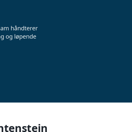
 team håndterer
ng og løpende
chtenstein