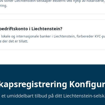
. KGN stifter Liechtenstein-selskaper eksternt ved hjelp av notarisert
ring.
edriftskonto i Liechtenstein?
il lokale og internasjonale banker i Liechtenstein, forbereder KYC-p
er det er tillatt.
kapsregistrering Konfigu
 et umiddelbart tilbud på ditt Liechtenstein-sels