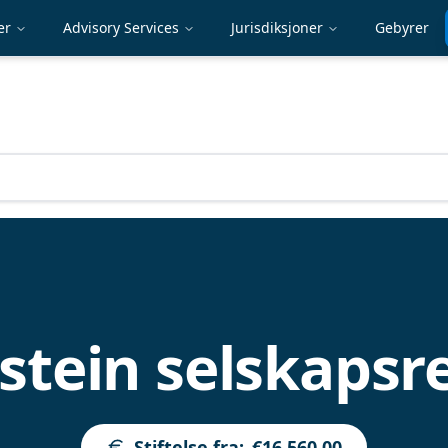
er
Advisory Services
Jurisdiksjoner
Gebyrer
stein selskapsr
Stiftelse fra
:
€16,560.00