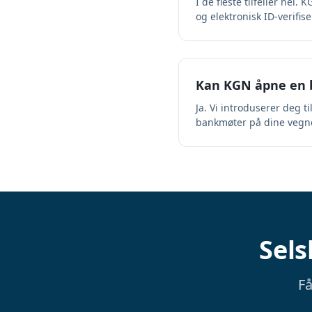
I de fleste tilfeller nei
og elektronisk ID-verifise
Kan KGN åpne en b
Ja. Vi introduserer deg t
bankmøter på dine vegne d
Sels
Få