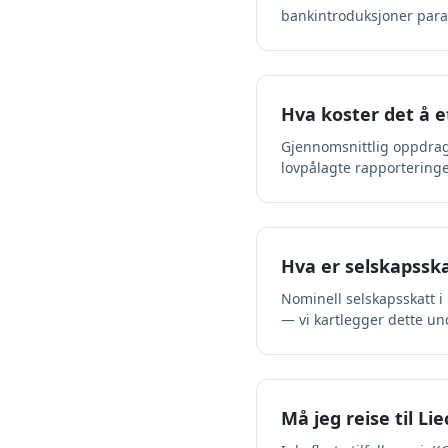
bankintroduksjoner parall
Hva koster det å e
Gjennomsnittlig oppdrag f
lovpålagte rapporteringe
Hva er selskapsska
Nominell selskapsskatt i 
— vi kartlegger dette un
Må jeg reise til Li