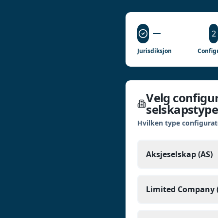
2
Jurisdiksjon
Configu
Velg configur
selskapstype
Hvilken type configurato
Aksjeselskap (AS)
Limited Company (