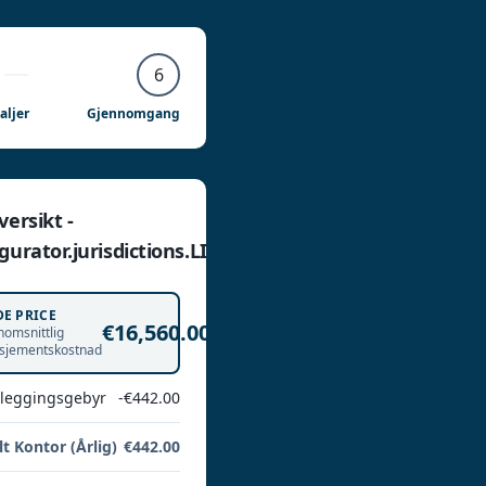
6
aljer
Gjennomgang
versikt -
gurator.jurisdictions.LI
DE PRICE
€16,560.00
omsnittlig
sjementskostnad
leggingsgebyr
-€442.00
lt Kontor (Årlig)
€442.00