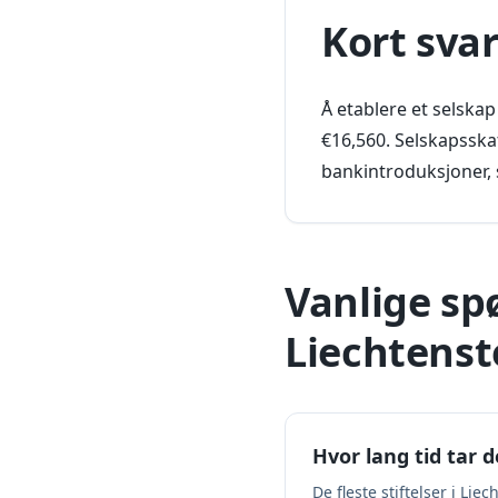
Kort sva
Å etablere et selska
€16,560. Selskapsskat
bankintroduksjoner, 
Vanlige sp
Liechtenst
Hvor lang tid tar d
De fleste stiftelser i L