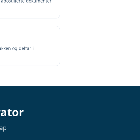
e, apostillerte dokumenter
akken og deltar i
rator
kap