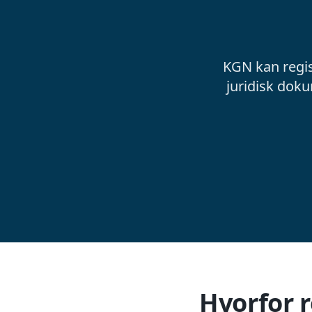
KGN kan regist
juridisk dok
Hvorfor r