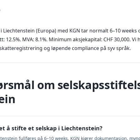
r
p i Liechtenstein (Europa) med KGN tar normalt 6–10 weeks 
t: 12.5%. MVA: 8.1%. Minimum aksjekapital: CHF 30,000. Vi h
skatteregistrering og løpende compliance på syv språk.
ørsmål om selskapsstiftels
ein
et å stifte et selskap i Liechtenstein?
iechtenstein fullføres på 6–10 weeks. KGN kjører dokumentasjon, myn