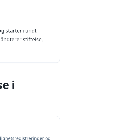
og starter rundt
åndterer stiftelse,
e i
dighetsregistreringer og