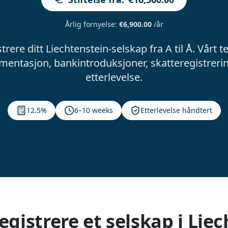
Årlig fornyelse
:
€6,900.00
/år
rere ditt Liechtenstein-selskap fra A til Å. Vårt
umentasjon, bankintroduksjoner, skatteregistreri
etterlevelse.
12.5%
6–10 weeks
Etterlevelse håndtert
egistrere et selskap i Lie