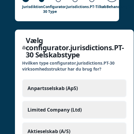
Jurisdiktion
Configurator.jurisdictions.PT-
Tilkøb
Behandling
Det
30 Type
Vælg
configurator.jurisdictions.PT-
30 Selskabstype
Hvilken type configurator.jurisdictions.PT-30
virksomhedsstruktur har du brug for?
Anpartsselskab (ApS)
Limited Company (Ltd)
Aktieselskab (A/S)