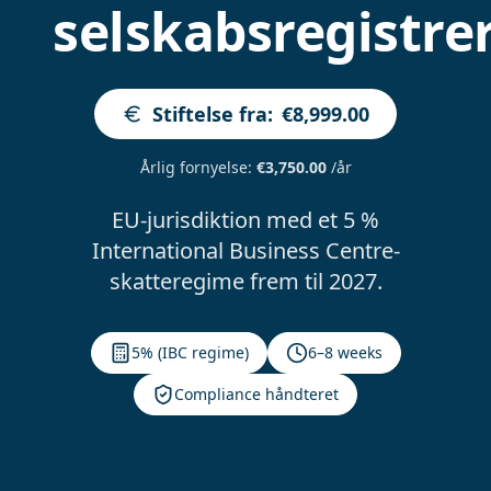
selskabsregistre
Stiftelse fra
:
€8,999.00
Årlig fornyelse
:
€3,750.00
/år
EU-jurisdiktion med et 5 %
International Business Centre-
skatteregime frem til 2027.
5% (IBC regime)
6–8 weeks
Compliance håndteret