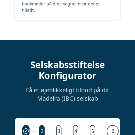
bankmøder på dine vegne, hvor det er
tilladt.
Selskabsstiftelse
Konfigurator
Få et øjeblikkeligt tilbud på dit
Madeira (IBC)-selskab
2
3
4
5
6