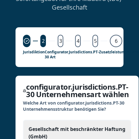
Gesellschaft
2
3
4
5
6
Jurisdiktion
Configurator.jurisdictions.PT-
Zusatzleistungen
Bea
30 Art
configurator.jurisdictions.PT-
30 Unternehmensart wählen
Welche Art von configurator.jurisdictions.PT-30
Unternehmensstruktur benötigen Sie?
Gesellschaft mit beschränkter Haftung
(GmbH)