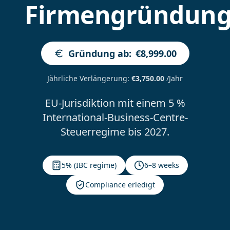
Firmengründun
Gründung ab
:
€8,999.00
Jährliche Verlängerung
:
€3,750.00
/Jahr
EU-Jurisdiktion mit einem 5 %
International-Business-Centre-
Steuerregime bis 2027.
5% (IBC regime)
6–8 weeks
Compliance erledigt