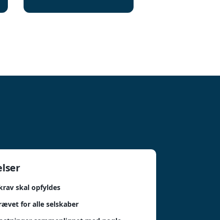
elser
rav skal opfyldes
rævet for alle selskaber