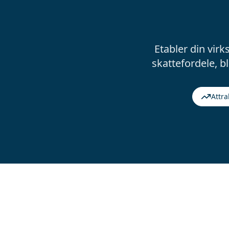
Etabler din vir
skattefordele, b
Attra