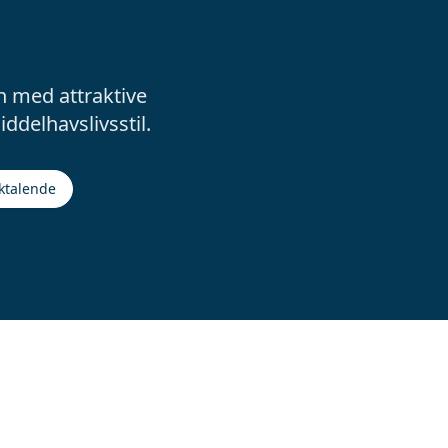
n med attraktive
ddelhavslivsstil.
ktalende