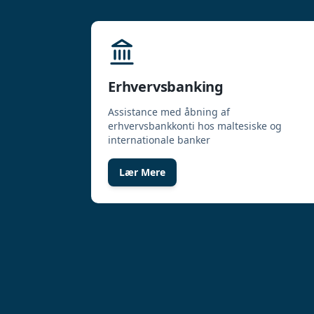
Erhvervsbanking
Assistance med åbning af
erhvervsbankkonti hos maltesiske og
internationale banker
Lær Mere