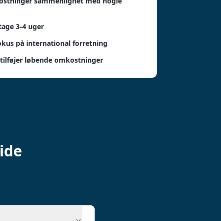
kostninger sammenlignet med nogle
age 3-4 uger
kus på international forretning
tilføjer løbende omkostninger
ide