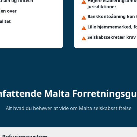
chain og fintech
Højere etableringsom
⚠️
jurisdiktioner
den over
Bankkontoåbning kan t
⚠️
litet
Lille hjemmemarked, fo
⚠️
Selskabssekretær krav 
⚠️
fattende Malta Forretningsgu
Alt hvad du behøver at vide om Malta selskabsstiftelse
& Refusionssystem