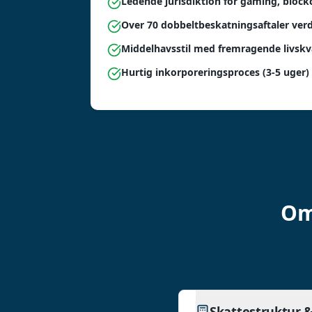
Ledende jurisdiktion for gaming, block
Over 70 dobbeltbeskatningsaftaler ver
Middelhavsstil med fremragende livskva
Hurtig inkorporeringsproces (3-5 uger)
Om
Skattestruktur 