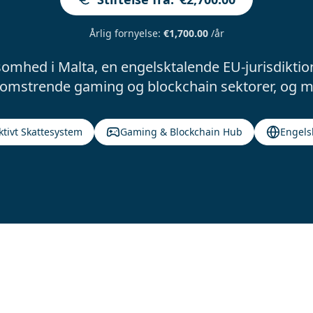
Årlig fornyelse
:
€1,700.00
/år
ksomhed i Malta, en engelsktalende EU-jurisdiktio
lomstrende gaming og blockchain sektorer, og mi
ktivt Skattesystem
Gaming & Blockchain Hub
Engels
Company Types in Malta