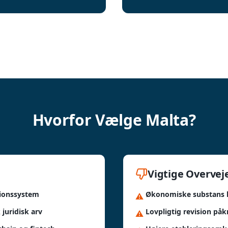
Hvorfor Vælge Malta?
Vigtige Overvej
sionssystem
Økonomiske substans k
⚠️
juridisk arv
Lovpligtig revision påk
⚠️