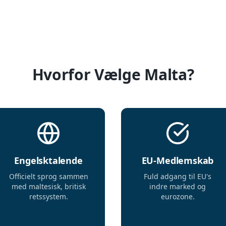
Hvorfor Vælge Malta?
Engelsktalende
EU-Medlemskab
Officielt sprog sammen
Fuld adgang til EU's
med maltesisk, britisk
indre marked og
retssystem.
eurozone.