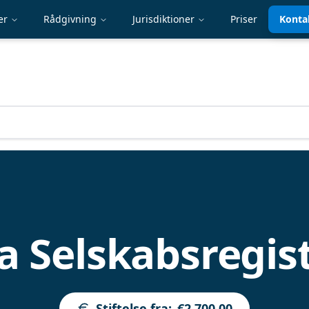
er
Rådgivning
Jurisdiktioner
Priser
Konta
a Selskabsregis
Stiftelse fra
:
€2,700.00