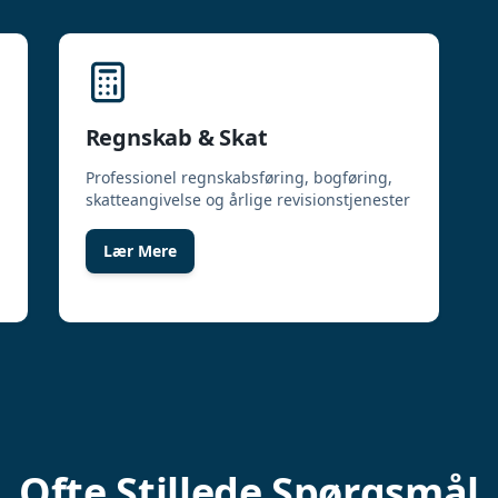
Regnskab & Skat
Professionel regnskabsføring, bogføring,
skatteangivelse og årlige revisionstjenester
Lær Mere
Ofte Stillede Spørgsmål