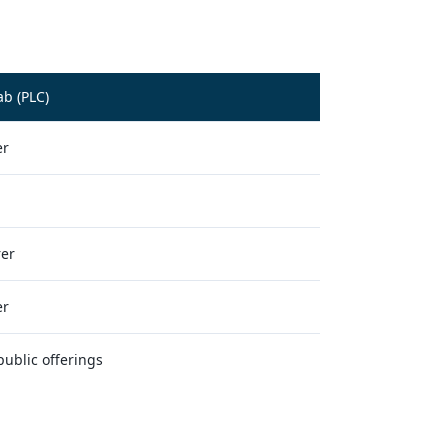
ab (PLC)
er
er
er
public offerings