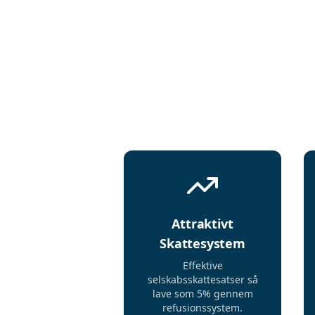
Attraktivt
Skattesystem
Effektive
selskabsskattesatser så
lave som 5% gennem
refusionssystem.