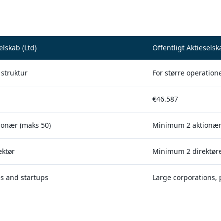
Choose the right structure for your Maltese business
elskab (Ltd)
Offentligt Aktieselsk
struktur
For større operation
€46.587
onær (maks 50)
Minimum 2 aktionær
ektør
Minimum 2 direktør
s and startups
Large corporations, 