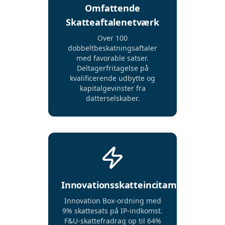
Omfattende
Skatteaftalenetværk
Over 100
dobbeltbeskatningsaftaler
med favorable satser.
Deltagerfritagelse på
kvalificerende udbytte og
kapitalgevinster fra
datterselskaber.
Innovationsskatteincitamenter
Innovation Box-ordning med
9% skattesats på IP-indkomst.
F&U-skattefradrag op til 64%