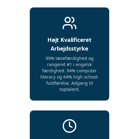
Højt Kvalificeret
Arbejdsstyrke
99% læsefærdighed og
rangeret #1 i engelsk
færdighed. 94% computer
literacy og 64% high school-
fuldførelse. Adgang til
toptalent.