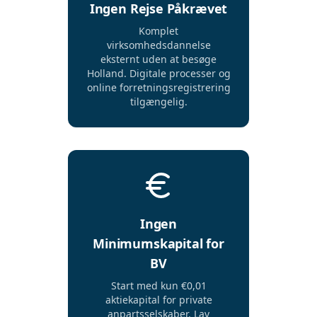
Ingen Rejse Påkrævet
Komplet
virksomhedsdannelse
eksternt uden at besøge
Holland. Digitale processer og
online forretningsregistrering
tilgængelig.
Ingen
Minimumskapital for
BV
Start med kun €0,01
aktiekapital for private
anpartsselskaber. Lav