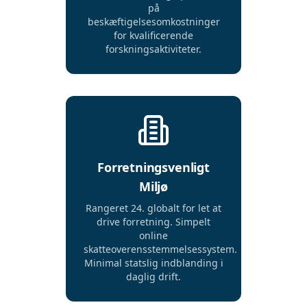
på
beskæftigelsesomkostninger
for kvalificerende
forskningsaktiviteter.
Forretningsvenligt
Miljø
Rangeret 24. globalt for let at
drive forretning. Simpelt
online
skatteoverensstemmelsessystem.
Minimal statslig indblanding i
daglig drift.