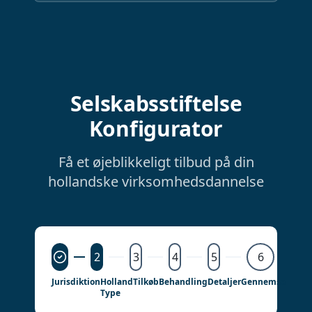
Selskabsstiftelse
Konfigurator
Få et øjeblikkeligt tilbud på din
hollandske virksomhedsdannelse
2
3
4
5
6
Jurisdiktion
Holland
Tilkøb
Behandling
Detaljer
Gennemse
Type