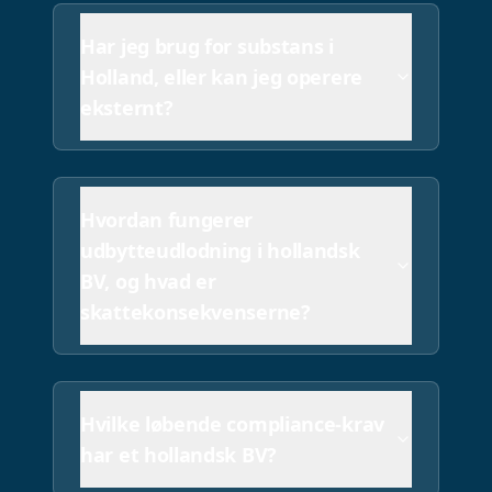
Har jeg brug for substans i
Holland, eller kan jeg operere
eksternt?
Hvordan fungerer
udbytteudlodning i hollandsk
BV, og hvad er
skattekonsekvenserne?
Hvilke løbende compliance-krav
har et hollandsk BV?