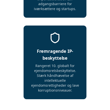
adgangsbarriere for
iværksættere og startups.
Fremragende IP-
beskyttelse
Rangeret 10. globalt for
ejendomsretsbeskyttelse.
Stærk håndhævelse af
intellektuelle
ejendomsrettigheder og lave
korruptionsniveauer.