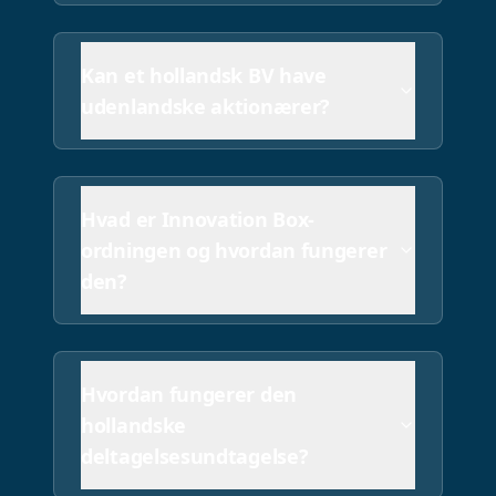
Kan et hollandsk BV have
udenlandske aktionærer?
Hvad er Innovation Box-
ordningen og hvordan fungerer
den?
Hvordan fungerer den
hollandske
deltagelsesundtagelse?