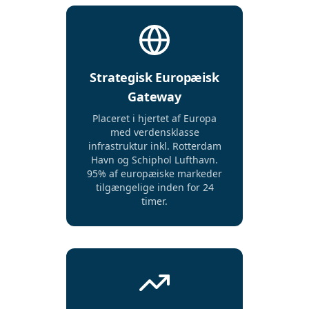
Strategisk Europæisk
Gateway
Placeret i hjertet af Europa
med verdensklasse
infrastruktur inkl. Rotterdam
Havn og Schiphol Lufthavn.
95% af europæiske markeder
tilgængelige inden for 24
timer.