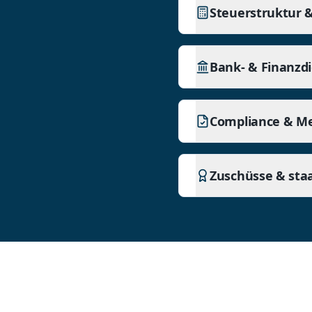
Steuerstruktur &
Bank- & Finanzd
Compliance & Me
Zuschüsse & staa