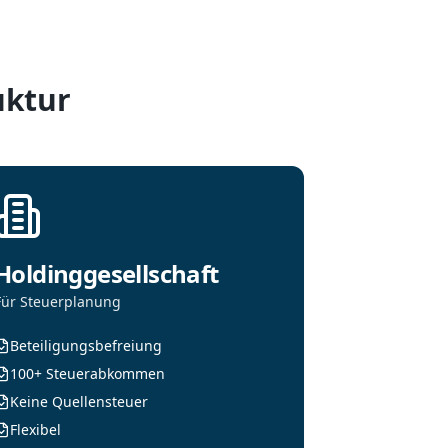
uktur
Holdinggesellschaft
Für Steuerplanung
Beteiligungsbefreiung
100+ Steuerabkommen
Keine Quellensteuer
Flexibel