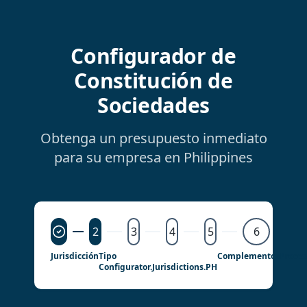
Configurador de
Constitución de
Sociedades
Obtenga un presupuesto inmediato
para su empresa en Philippines
2
3
4
5
6
Jurisdicción
Tipo
Complementos
Proce
Configurator.jurisdictions.PH