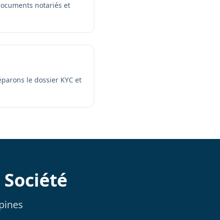
 documents notariés et
éparons le dossier KYC et
 Société
ppines