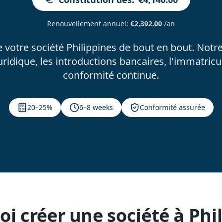
Renouvellement annuel
:
€2,392.00
/an
 votre société Philippines de bout en bout. Notre
idique, les introductions bancaires, l'immatricula
conformité continue.
20–25%
6–8 weeks
Conformité assurée
i créer une société à Phi