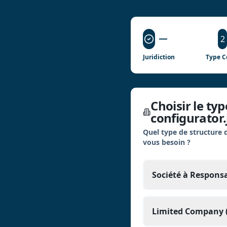
2
Juridiction
Type C
Choisir le ty
configurator.
Quel type de structure d
vous besoin ?
Société à Responsa
Limited Company (