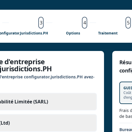
3
4
5
onfigurator.jurisdictions.PH
Options
Traitement
pe d'entreprise
Résu
jurisdictions.PH
confi
'entreprise configurator.jurisdictions.PH avez-
GUI
Coût
d'en
bilité Limitée (SARL)
Frais 
de ba
Ltd)
Bureau