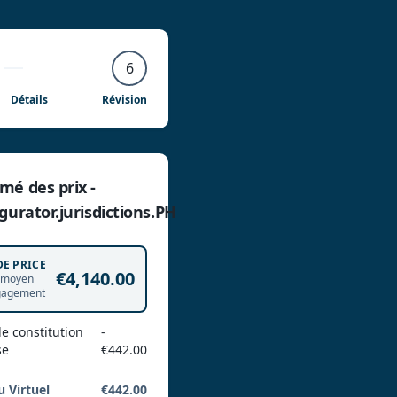
6
Détails
Révision
mé des prix -
gurator.jurisdictions.PH
DE PRICE
€4,140.00
 moyen
gagement
de constitution
-
se
€442.00
 Virtuel
€442.00