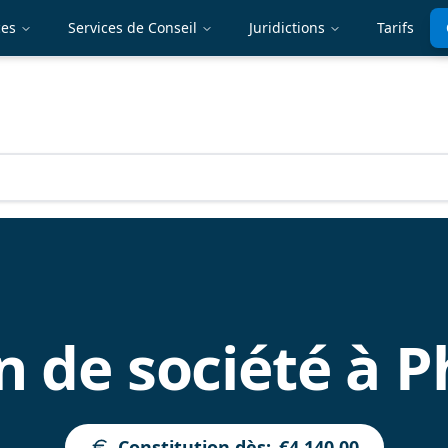
ces
Services de Conseil
Juridictions
Tarifs
n de société à P
Constitution dès
:
€4,140.00