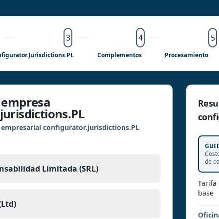
3
4
5
figurator.jurisdictions.PL
Complementos
Procesamiento
e empresa
Resu
jurisdictions.PL
confi
 empresarial configurator.jurisdictions.PL
GUI
Cost
de c
nsabilidad Limitada (SRL)
Tarifa
base
Ltd)
Oficin