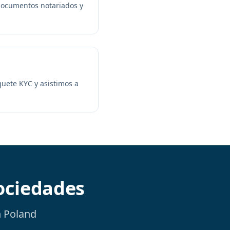
documentos notariados y
quete KYC y asistimos a
ociedades
 Poland