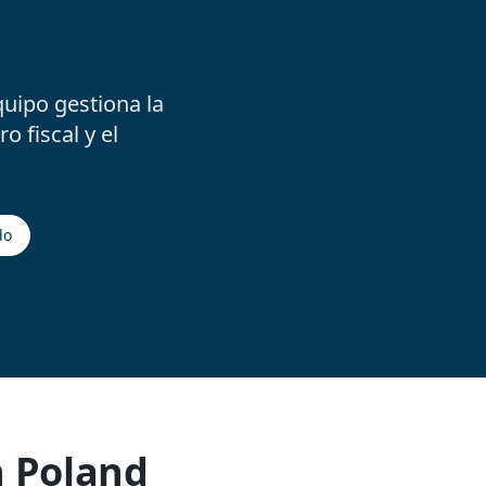
quipo gestiona la
o fiscal y el
do
n Poland