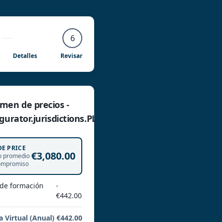
6
Detalles
Revisar
men de precios -
gurator.jurisdictions.PL
DE PRICE
€3,080.00
o promedio
ompromiso
 de formación
-
€442.00
a Virtual (Anual)
€442.00