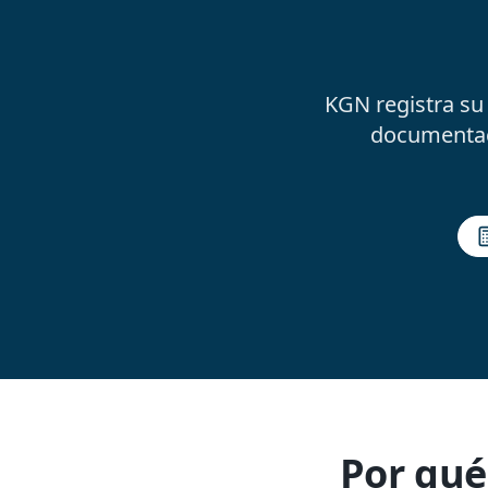
KGN registra su 
documentació
Por qué