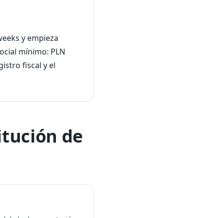
 weeks y empieza
social mínimo: PLN
stro fiscal y el
itución de