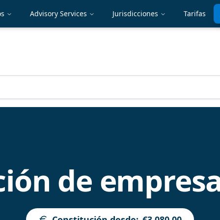
os
Advisory Services
Jurisdicciones
Tarifas
ción de empresa
Constitución desde
:
€3,080.00