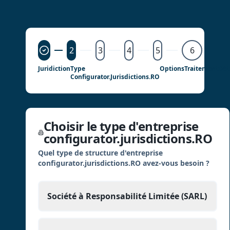
2
3
4
5
6
Juridiction
Type
Options
Traitement
Dét
Configurator.jurisdictions.RO
Choisir le type d'entreprise
configurator.jurisdictions.RO
Quel type de structure d'entreprise
configurator.jurisdictions.RO avez-vous besoin ?
Société à Responsabilité Limitée (SARL)