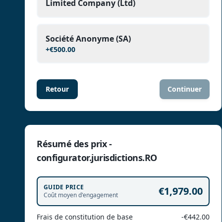
Limited Company (Ltd)
Société Anonyme (SA)
+
€500.00
Retour
Continuer
Résumé des prix -
configurator.jurisdictions.RO
GUIDE PRICE
€1,979.00
Coût moyen d'engagement
Frais de constitution de base
-€442.00