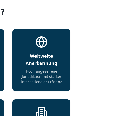
n?
Weltweite
Anerkennung
Hoch angesehene
Jurisdiktion mit starker
internationaler Präsenz