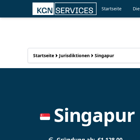
Startseite
Die
Startseite
Jurisdiktionen
Singapur
Singapur 
Gründung ab
:
€1,128.00