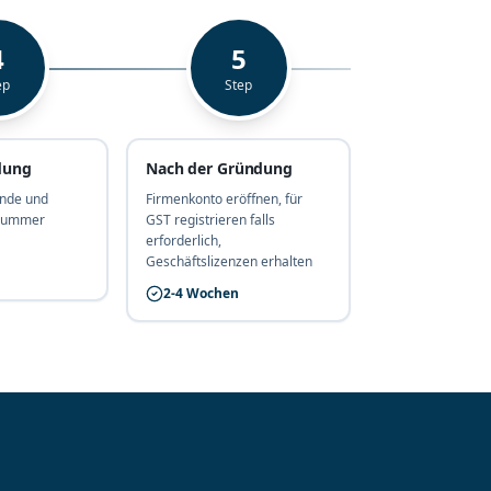
4
5
ep
Step
dung
Nach der Gründung
nde und
Firmenkonto eröffnen, für
snummer
GST registrieren falls
erforderlich,
Geschäftslizenzen erhalten
2-4 Wochen