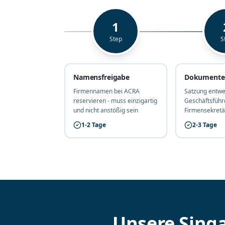
1
Step
S
Namensfreigabe
Dokumente 
Firmennamen bei ACRA
Satzung entwer
reservieren - muss einzigartig
Geschäftsführ
und nicht anstößig sein
Firmensekretär
1-2 Tage
2-3 Tage
Unsere Sing