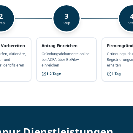
2
3
tep
Step
St
Vorbereiten
Antrag Einreichen
Firmengrün
fen, Aktionäre,
Gründungsdokumente online
Gründungsurku
er und
bei ACRA über BizFile+
Registrierung
 identifizieren
einreichen
erhalten
1-2 Tage
1 Tag
apur Dienstleistungen