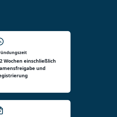
ründungszeit
-2 Wochen einschließlich
amensfreigabe und
egistrierung