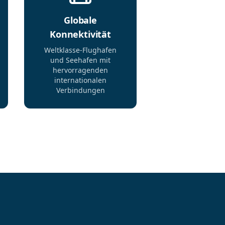
Globale
Konnektivität
Weltklasse-Flughafen
und Seehafen mit
hervorragenden
internationalen
Verbindungen