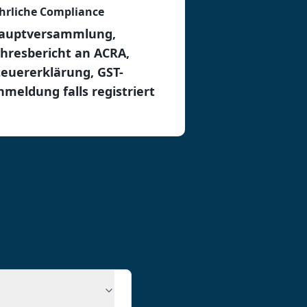
ährliche Compliance
auptversammlung,
ahresbericht an ACRA,
teuererklärung, GST-
nmeldung falls registriert