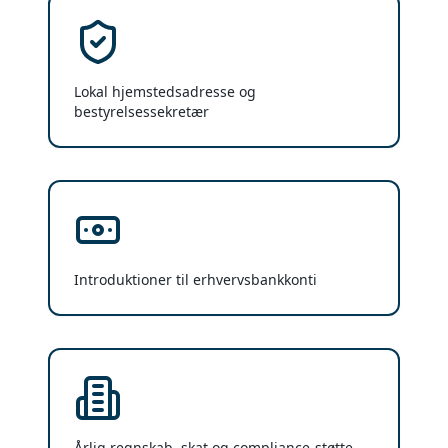
Lokal hjemstedsadresse og
bestyrelsessekretær
Introduktioner til erhvervsbankkonti
Årlig regnskab, skat og compliance-støtte