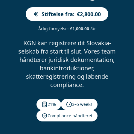
Stiftelse fra
:
€2,800.00
Årlig fornyelse
:
€1,000.00
/år
KGN kan registrere dit Slovakia-
selskab fra start til slut. Vores team
håndterer juridisk dokumentation,
bankintroduktioner,
skatteregistrering og løbende
compliance.
21%
3–5 weeks
Compliance håndteret