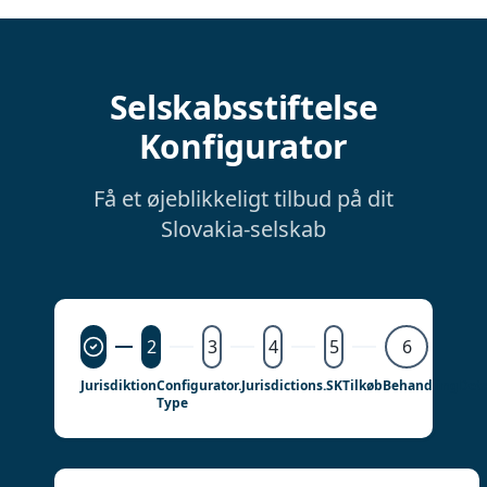
Selskabsstiftelse
Konfigurator
Få et øjeblikkeligt tilbud på dit
Slovakia-selskab
2
3
4
5
6
Jurisdiktion
Configurator.jurisdictions.SK
Tilkøb
Behandling
Deta
Type