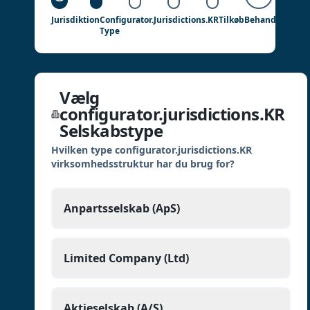
Jurisdiktion
Configurator.jurisdictions.KR
Tilkøb
Behandling
Deta
Type
Vælg
configurator.jurisdictions.KR
Selskabstype
Hvilken type configurator.jurisdictions.KR
virksomhedsstruktur har du brug for?
Anpartsselskab (ApS)
Limited Company (Ltd)
Aktieselskab (A/S)