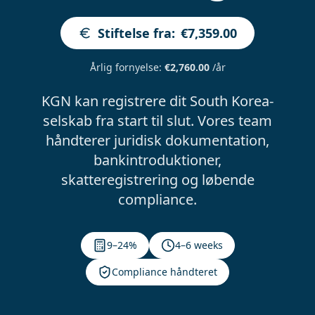
Stiftelse fra
:
€7,359.00
Årlig fornyelse
:
€2,760.00
/år
KGN kan registrere dit South Korea-
selskab fra start til slut. Vores team
håndterer juridisk dokumentation,
bankintroduktioner,
skatteregistrering og løbende
compliance.
9–24%
4–6 weeks
Compliance håndteret