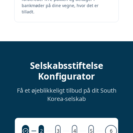
bankmøder på dine vegne, hvor det er
tilladt.
Selskabsstiftelse
Konfigurator
Få et øjeblikkeligt tilbud på dit South
Korea-selskab
2
3
4
5
6