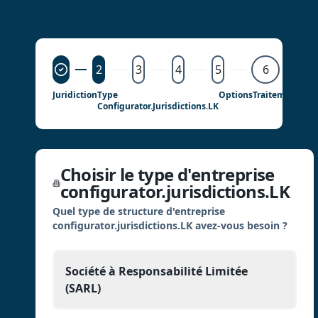
2
3
4
5
6
Juridiction
Type
Options
Traitement
Déta
Configurator.jurisdictions.LK
Choisir le type d'entreprise
configurator.jurisdictions.LK
Quel type de structure d'entreprise
configurator.jurisdictions.LK avez-vous besoin ?
Société à Responsabilité Limitée
(SARL)