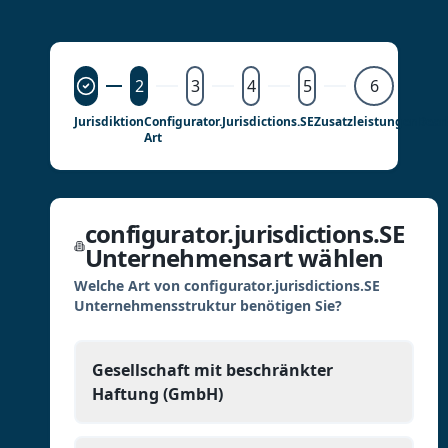
2
3
4
5
6
Jurisdiktion
Configurator.jurisdictions.SE
Zusatzleistungen
Bear
Art
configurator.jurisdictions.SE
Unternehmensart wählen
Welche Art von configurator.jurisdictions.SE
Unternehmensstruktur benötigen Sie?
Gesellschaft mit beschränkter
Haftung (GmbH)