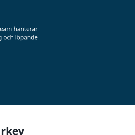
 team hanterar
ng och löpande
urkey