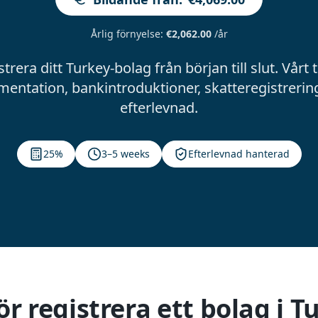
Årlig förnyelse
:
€2,062.00
/år
trera ditt Turkey-bolag från början till slut. Vårt
mentation, bankintroduktioner, skatteregistreri
efterlevnad.
25%
3–5 weeks
Efterlevnad hanterad
ör registrera ett bolag i T