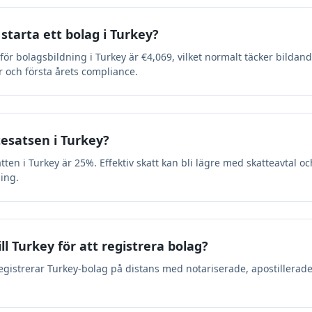
starta ett bolag i Turkey?
ör bolagsbildning i Turkey är €4,069, vilket normalt täcker bildand
 och första årets compliance.
esatsen i Turkey?
en i Turkey är 25%. Effektiv skatt kan bli lägre med skatteavtal oc
ping.
ll Turkey för att registrera bolag?
 registrerar Turkey-bolag på distans med notariserade, apostillerad