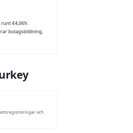
 runt €4,069.
erar bolagsbildning,
Turkey
hetsregistreringar och