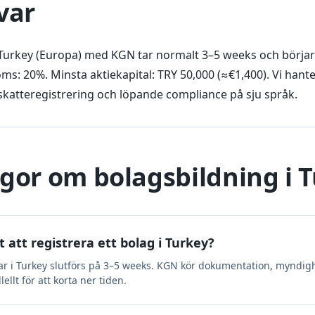
var
 i Turkey (Europa) med KGN tar normalt 3–5 weeks och börjar
ms: 20%. Minsta aktiekapital: TRY 50,000 (≈€1,400). Vi hant
skatteregistrering och löpande compliance på sju språk.
ågor om bolagsbildning i 
t att registrera ett bolag i Turkey?
ar i Turkey slutförs på 3–5 weeks. KGN kör dokumentation, myndig
ellt för att korta ner tiden.