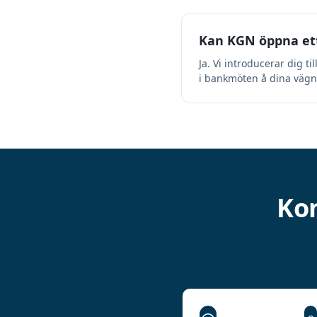
Kan KGN öppna ett
Ja. Vi introducerar dig t
i bankmöten å dina vägnar
Kon