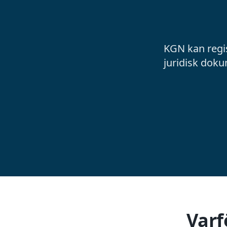
KGN kan regis
juridisk doku
Varf