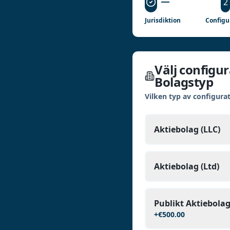
2
Jurisdiktion
Configur
Välj configur
Bolagstyp
Vilken typ av configura
Aktiebolag (LLC)
Aktiebolag (Ltd)
Publikt Aktiebola
+
€500.00