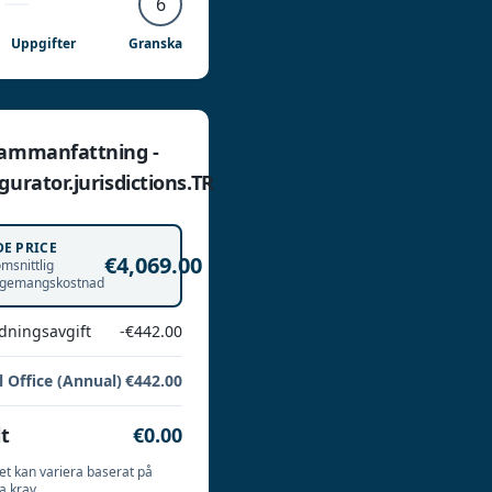
6
Uppgifter
Granska
sammanfattning -
gurator.jurisdictions.TR
DE PRICE
€4,069.00
msnittlig
gemangskostnad
dningsavgift
-€442.00
l Office (Annual)
€442.00
t
€0.00
set kan variera baserat på
ka krav