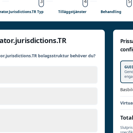
3
4
5
ator.jurisdictions.TR Typ
Tilläggstjänster
Behandling
ator.jurisdictions.TR
Pris
confi
tor.jurisdictions.TR bolagsstruktur behöver du?
GUI
Geno
enga
Basbil
Virtua
Total
g
Slutpri
specifi