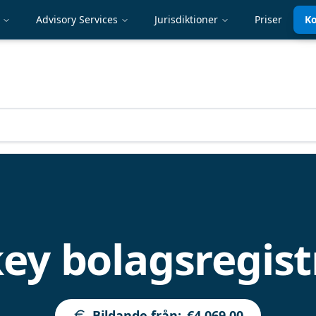
Advisory Services
Jurisdiktioner
Priser
Ko
ey bolagsregist
Bildande från
:
€4,069.00