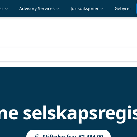
er
Advisory Services
Jurisdiksjoner
Gebyrer
ne selskapsregi
Stiftelse fra
:
€2,484.00