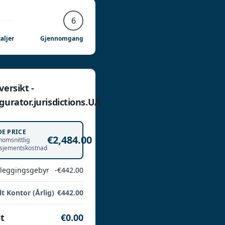
6
aljer
Gjennomgang
versikt -
gurator.jurisdictions.UA
DE PRICE
€2,484.00
omsnittlig
sjementskostnad
leggingsgebyr
-€442.00
lt Kontor (Årlig)
€442.00
t
€0.00