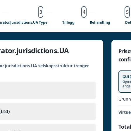
3
4
5
rator.jurisdictions.UA Type
Tillegg
Behandling
Det
ator.jurisdictions.UA
Priso
confi
or.jurisdictions.UA selskapsstruktur trenger
GUI
Gjenn
enga
Grunn
Ltd)
Virtue
Total