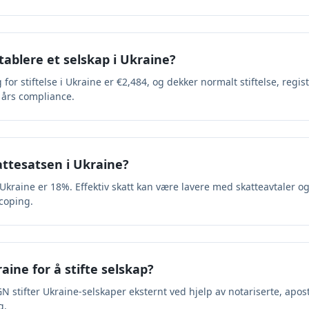
tablere et selskap i Ukraine?
or stiftelse i Ukraine er €2,484, og dekker normalt stiftelse, regis
 års compliance.
attesatsen i Ukraine?
Ukraine er 18%. Effektiv skatt kan være lavere med skatteavtaler og
coping.
raine for å stifte selskap?
. KGN stifter Ukraine-selskaper eksternt ved hjelp av notariserte, apo
g.