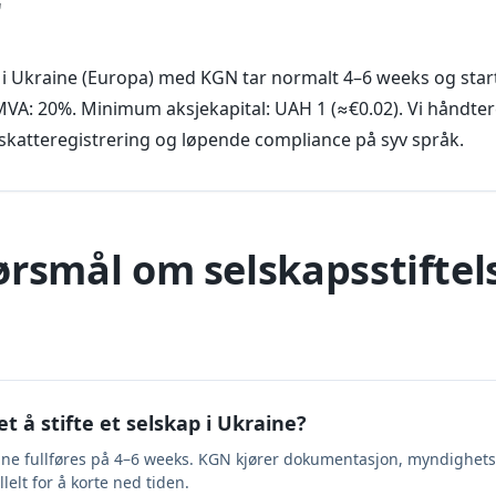
r
p i Ukraine (Europa) med KGN tar normalt 4–6 weeks og star
MVA: 20%. Minimum aksjekapital: UAH 1 (≈€0.02). Vi håndterer
skatteregistrering og løpende compliance på syv språk.
ørsmål om selskapsstiftels
et å stifte et selskap i Ukraine?
kraine fullføres på 4–6 weeks. KGN kjører dokumentasjon, myndighet
elt for å korte ned tiden.