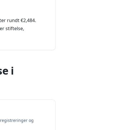
ter rundt €2,484.
 stiftelse,
e i
sregistreringer og