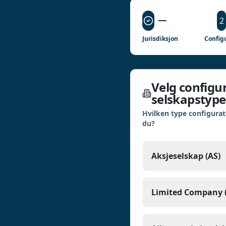
2
Jurisdiksjon
Configu
Velg configur
selskapstype
Hvilken type configurat
du?
Aksjeselskap (AS)
Limited Company (