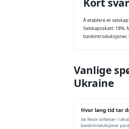
Kort sva
Å etablere et selska
Selskapsskatt: 18%. 
bankintroduksjoner, 
Vanlige sp
Ukraine
Hvor lang tid tar d
De fleste stiftelser i U
bankintroduksjoner parall