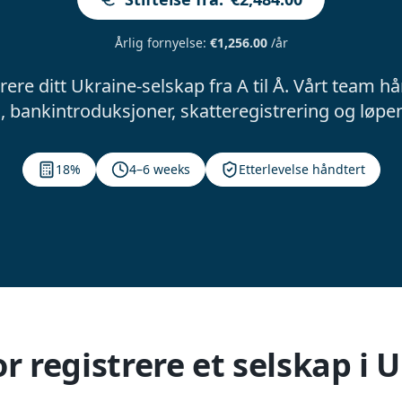
Årlig fornyelse
:
€1,256.00
/år
ere ditt Ukraine-selskap fra A til Å. Vårt team hå
bankintroduksjoner, skatteregistrering og løpen
18%
4–6 weeks
Etterlevelse håndtert
r registrere et selskap i 