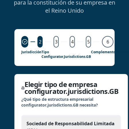
para la constitución de su empresa en
el Reino Unido
2
3
4
5
6
Jurisdicción
Tipo
Complementos
Proce
Configurator.jurisdictions.GB
Elegir tipo de empresa
configurator.jurisdictions.GB
¿Qué tipo de estructura empresarial
configurator.jurisdictions.GB necesita?
Sociedad de Responsabilidad Limitada