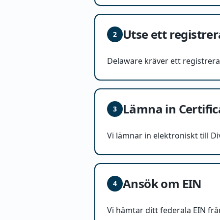
Utse ett registr
2
Delaware kräver ett registrera
Lämna in Certifi
3
Vi lämnar in elektroniskt till 
Ansök om EIN
4
Vi hämtar ditt federala EIN fr