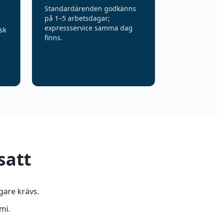
Standardärenden godkänns
på 1–5 arbetsdagar;
expressservice samma dag
sk
finns.
satt
gare krävs.
mi.