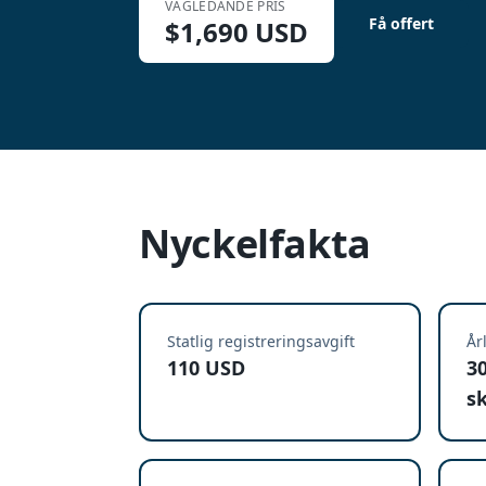
VÄGLEDANDE PRIS
Få offert
$
1,690
USD
Nyckelfakta
Statlig registreringsavgift
År
110 USD
3
s