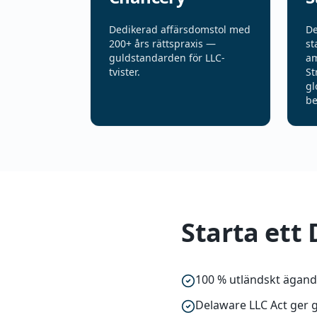
Dedikerad affärsdomstol med
De
200+ års rättspraxis —
st
guldstandarden för LLC-
am
tvister.
St
gl
be
Starta ett
100 % utländskt ägande
Delaware LLC Act ger g