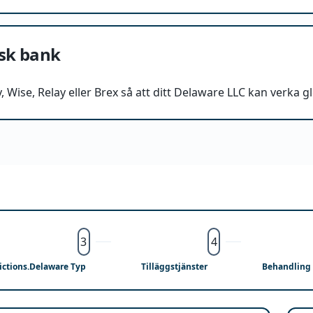
sk bank
y, Wise, Relay eller Brex så att ditt Delaware LLC kan verka gl
3
4
dictions.Delaware Typ
Tilläggstjänster
Behandling