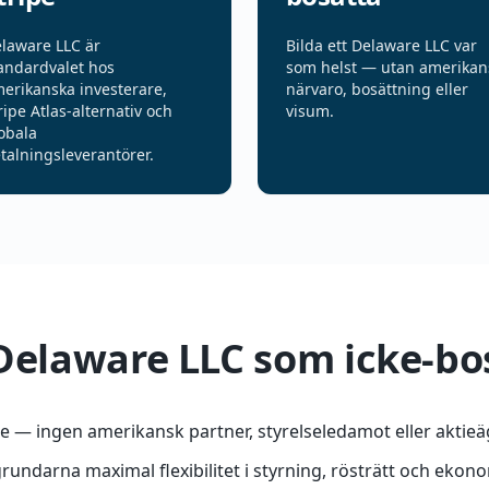
laware LLC är
Bilda ett Delaware LLC var
andardvalet hos
som helst — utan amerikan
erikanska investerare,
närvaro, bosättning eller
ripe Atlas-alternativ och
visum.
obala
talningsleverantörer.
 Delaware LLC som icke-bo
 — ingen amerikansk partner, styrelseledamot eller aktieä
rundarna maximal flexibilitet i styrning, rösträtt och ekono