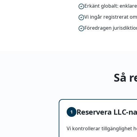
Erkänt globalt: enklar
Vi ingår registrerat o
Föredragen jurisdikti
Så r
Reservera LLC-n
1
Vi kontrollerar tillgänglighet