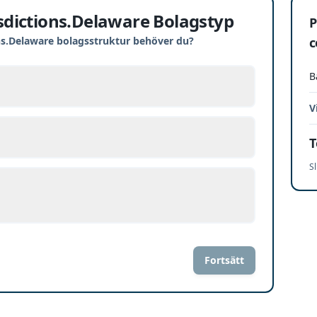
isdictions.Delaware Bolagstyp
P
ons.Delaware bolagsstruktur behöver du?
c
B
V
T
Sl
Fortsätt