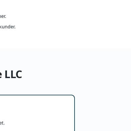
er.
kunder.
e LLC
et.