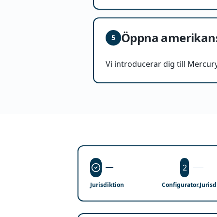
Öppna amerikan
5
Vi introducerar dig till Mercur
2
Jurisdiktion
Configurator.juris