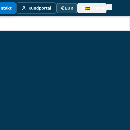
ntakt
Kundportal
EUR
Svenska