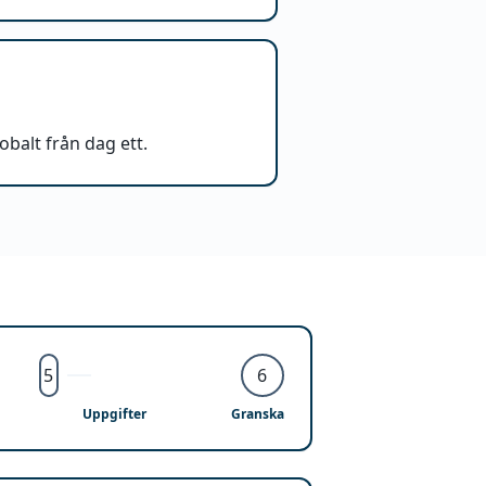
obalt från dag ett.
5
6
Uppgifter
Granska