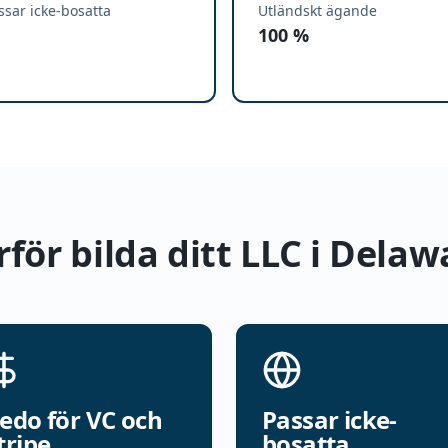
ssar icke-bosatta
Utländskt ägande
100 %
rför bilda ditt LLC i Delaw
edo för VC och
Passar icke-
tripe
bosatta