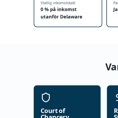
Statlig inkomstskatt
Pa
0 % på inkomst
Ja
utanför Delaware
Va
Court of
R
Chancery
S