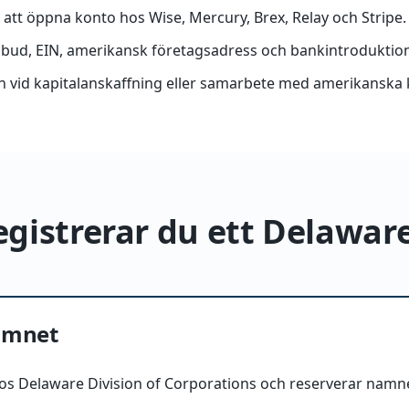
e att öppna konto hos Wise, Mercury, Brex, Relay och Stripe.
mbud, EIN, amerikansk företagsadress och bankintroduktion
on vid kapitalanskaffning eller samarbete med amerikanska 
egistrerar du ett Delawar
amnet
 hos Delaware Division of Corporations och reserverar namn