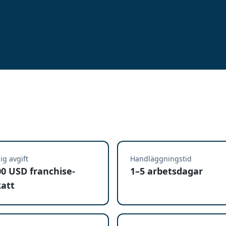
lig avgift
Handläggningstid
00 USD franchise-
1–5 arbetsdagar
katt