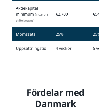
Aktiekapital
minimum
€2.700
€54.000
(ingår ej i
stiftelsespris)
Momssats
25%
25%
Uppsättningstid
4 veckor
5 veckor
Fördelar med
Danmark