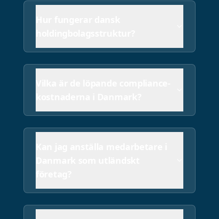
Kommer mina danska affärsu
Hur fungerar dansk
Ja. Företagsuppgifter inklusive aktieägare och styrel
holdingbolagsstruktur?
Vilka är de löpande compliance-
kostnaderna i Danmark?
Kan jag anställa medarbetare i
Danmark som utländskt
företag?