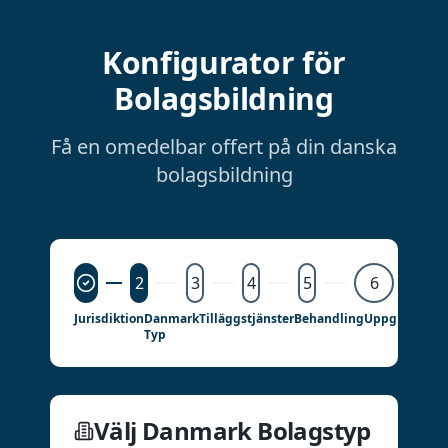
Konfigurator för
Bolagsbildning
Få en omedelbar offert på din danska
bolagsbildning
2
3
4
5
6
Jurisdiktion
Danmark
Tilläggstjänster
Behandling
Uppgifter
Gra
Typ
Välj Danmark Bolagstyp