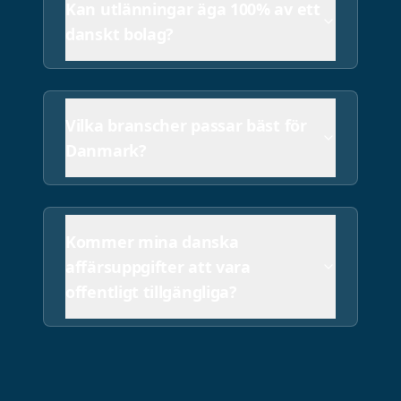
Kan utlänningar äga 100% av ett
danskt bolag?
Vilka branscher passar bäst för
Danmark?
Kommer mina danska
affärsuppgifter att vara
offentligt tillgängliga?