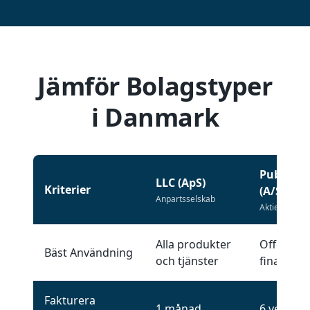
Jämför Bolagstyper
i Danmark
Public L
LLC (ApS)
Kriterier
(A/S)
Anpartsselskab
Aktieselskab
Alla produkter
Offentlig
Bäst Användning
och tjänster
finansier
Fakturera
1 månad
6 veckor