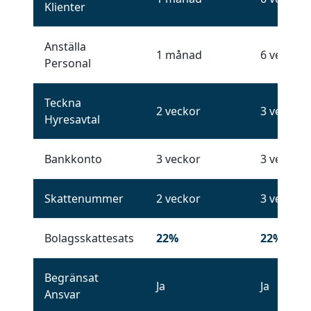
Klienter
Anställa
1 månad
6 veckor
Personal
Teckna
2 veckor
3 veckor
Hyresavtal
Bankkonto
3 veckor
3 veckor
Skattenummer
2 veckor
3 veckor
Bolagsskattesats
22%
22%
Begränsat
Ja
Ja
Ansvar