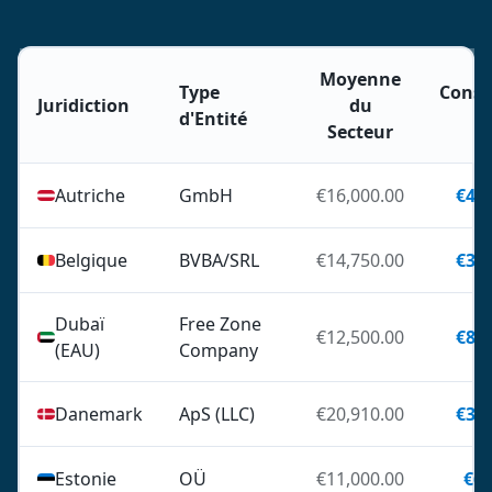
Moyenne
Type
Const
Juridiction
du
d'Entité
d
Secteur
Autriche
GmbH
€16,000.00
€4,5
Belgique
BVBA/SRL
€14,750.00
€3,0
Dubaï
Free Zone
€12,500.00
€8,7
(EAU)
Company
Danemark
ApS (LLC)
€20,910.00
€3,5
Estonie
OÜ
€11,000.00
€60