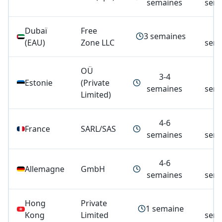
semaines
sem
Dubaï
Free
3 semaines
(EAU)
Zone LLC
sem
OÜ
3-4
4
Estonie
(Private
semaines
sem
Limited)
4-6
4
France
SARL/SAS
semaines
sem
4-6
4
Allemagne
GmbH
semaines
sem
Hong
Private
1 semaine
Kong
Limited
sem