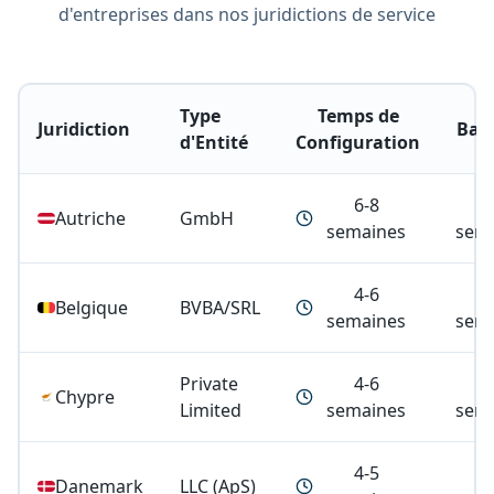
d'entreprises dans nos juridictions de service
Type
Temps de
Juridiction
Ban
d'Entité
Configuration
6-8
4
Autriche
GmbH
semaines
sem
4-6
3
Belgique
BVBA/SRL
semaines
sem
Private
4-6
4
Chypre
Limited
semaines
sem
4-5
Danemark
LLC (ApS)