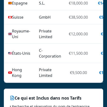
Espagne
S.L.
€18,000.00
€14,
Suisse
GmbH
€38,500.00
€5,0
Royaume-
Private
€12,000.00
€16
Uni
Limited
C-
États-Unis
€11,500.00
€27
Corporation
Hong
Private
€9,500.00
€1,1
Kong
Limited
Ce qui est Inclus dans nos Tarifs
•
Recherche et réservation du nom de l'entreprise