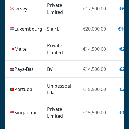
Private
Jersey
€17,500.00
€6,3
Limited
Luxembourg
S.à.r.l.
€20,000.00
€10,
Private
Malte
€14,500.00
€2,7
Limited
Pays-Bas
BV
€14,500.00
€2,0
Unipessoal
Portugal
€18,500.00
€2,5
Lda
Private
Singapour
€15,500.00
€1,1
Limited