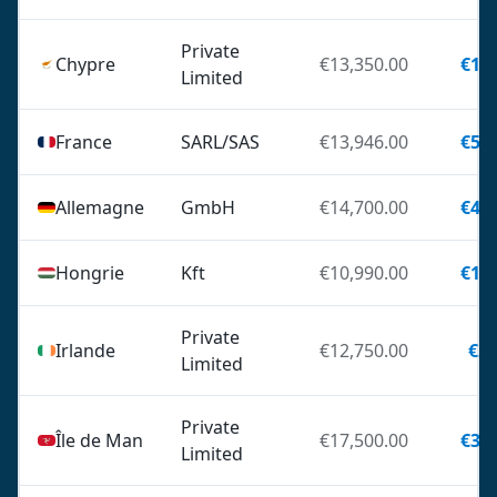
Private
Chypre
€13,350.00
€1,6
Limited
France
SARL/SAS
€13,946.00
€5,5
Allemagne
GmbH
€14,700.00
€4,0
Hongrie
Kft
€10,990.00
€1,8
Private
Irlande
€12,750.00
€22
Limited
Private
Île de Man
€17,500.00
€3,6
Limited