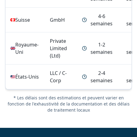
4-6
6
Suisse
GmbH
semaines
sem
Private
Royaume-
1-2
2
Limited
Uni
semaines
sem
(Ltd)
LLC / C-
2-4
4
États-Unis
Corp
semaines
sem
*
Les délais sont des estimations et peuvent varier en
fonction de l'exhaustivité de la documentation et des délais
de traitement locaux