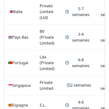
Private
5-7
4
Malte
Limited
semaines
sem
(Ltd)
BV
3-4
2
Pays-Bas
(Private
semaines
sem
Limited)
Lda
6-8
4
Portugal
(Private
semaines
sem
Limited)
Private
2 semaines
Singapour
Limited
sem
4-6
4
Espagne
S.L.
semaines
sem