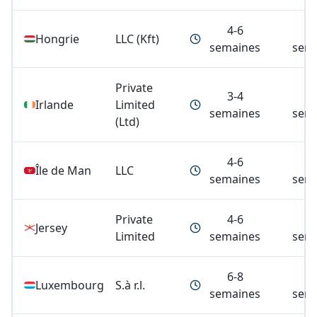
4-6
3
Hongrie
LLC (Kft)
semaines
sem
Private
3-4
4
Irlande
Limited
semaines
sem
(Ltd)
4-6
6
Île de Man
LLC
semaines
sem
Private
4-6
6
Jersey
Limited
semaines
sem
6-8
4
Luxembourg
S.à r.l.
semaines
sem