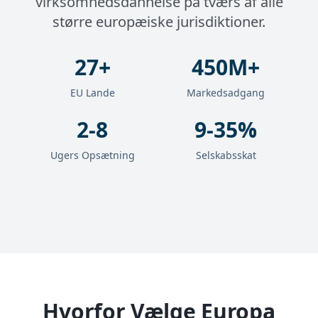
virksomhedsdannelse på tværs af alle
større europæiske jurisdiktioner.
27+
450M+
EU Lande
Markedsadgang
2-8
9-35%
Ugers Opsætning
Selskabsskat
Hvorfor Vælge Europa